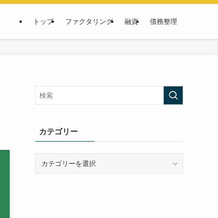
トップ
ファクタリング
融資
債務整理
レ
カテゴリー
カ
テ
ゴ
リ
ー