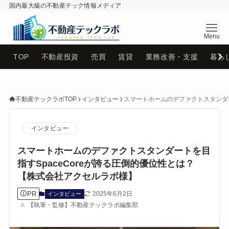
国内最大級の不動産テック情報メディア
不動産テックラボ
TOP
不動産投資
売買
賃貸
業務改善・支援
暮ら
不動産テックラボTOP
インタビュー
スマートホームのデファクトスタンダー
インタビュー
スマートホームのデファクトスタンダートを目
指すSpaceCoreが誇る圧倒的優位性とは？
【株式会社アクセルラボ様】
PR
2025年6月2日
インタビュー
【執筆・監修】不動産テックラボ編集部