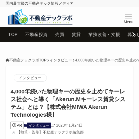
国内最大級の不動産テック情報メディア
不動産テックラボ
TOP
不動産投資
売買
賃貸
業務改善・支援
暮ら
不動産テックラボTOP
インタビュー
4,000年続いた物理キーの歴史を止めてキ
インタビュー
4,000年続いた物理キーの歴史を止めてキーレ
ス社会へと導く「Akerun.Mキーレス賃貸シス
テム」とは？【株式会社MIWA Akerun
Technologies様】
PR
2023年1月24日
インタビュー
【執筆・監修】不動産テックラボ編集部