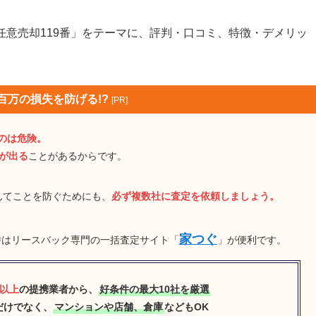
意売却119番」をテーマに、評判・口コミ、特徴・デメリッ
百万の損失を防げる!?
[PR]
のは危険。
差が出る
ことがあるからです。
なんてことを防ぐためにも、
必ず複数社に査定を依頼しましょう。
家つぐ
時はリースバック専門の一括査定サイト「
」が便利です。
社以上
の提携業者から、
好条件の最大10社を厳選
だけでなく、
マンションや店舗、倉庫
などもOK