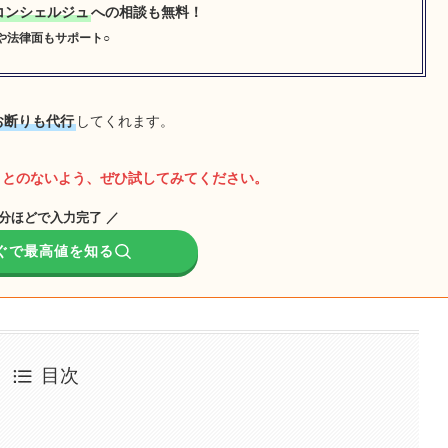
コンシェルジュ
への相談も無料！
や法律面もサポート○
お断りも代行
してくれます。
ことのないよう、ぜひ試してみてください。
1分ほどで入力完了 ／
ぐで最高値を知る
目次