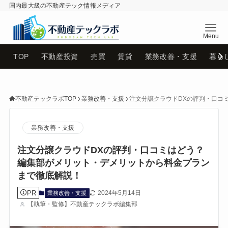
国内最大級の不動産テック情報メディア
不動産テックラボ
TOP
不動産投資
売買
賃貸
業務改善・支援
暮ら
不動産テックラボTOP
業務改善・支援
注文分譲クラウドDXの評判・口コ
業務改善・支援
注文分譲クラウドDXの評判・口コミはどう？
編集部がメリット・デメリットから料金プラン
まで徹底解説！
PR
2024年5月14日
業務改善・支援
【執筆・監修】不動産テックラボ編集部