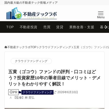
国内最大級の不動産テック情報メディア
不動産テックラボ
TOP
不動産投資
売買
賃貸
業務改善・支援
暮ら
不動産テックラボTOP
クラウドファンディング
五黄（ゴコウ）ファンドの
クラウドファンディング
五黄（ゴコウ）ファンドの評判・口コミはど
う？投資家歴10年の筆者目線でメリット・デメ
リットをわかりやすく解説！
PR
2026年6月10日
クラウドファンディング
【監修】林 晃弘