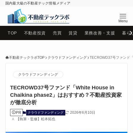
国内最大級の不動産テック情報メディア
不動産テックラボ
TOP
不動産投資
売買
賃貸
業務改善・支援
暮ら
不動産テックラボTOP
クラウドファンディング
TECROWD37号ファンド「W
クラウドファンディング
TECROWD37号ファンド「White House in
Chaikina phase2」はおすすめ？不動産投資家
が徹底分析
PR
2026年6月10日
クラウドファンディング
【執筆・監修】松本拓也