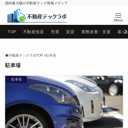
国内最大級の不動産テック情報メディア
不動産テックラボ
TOP
不動産投資
売買
賃貸
業務改善・支援
暮ら
不動産テックラボTOP
駐車場
駐車場
駐車場