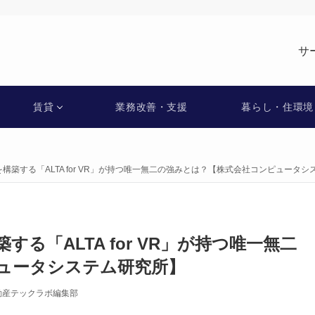
サ
賃貸
業務改善・支援
暮らし・住環境
構築する「ALTA for VR」が持つ唯一無二の強みとは？【株式会社コンピュータシ
る「ALTA for VR」が持つ唯一無二
ュータシステム研究所】
動産テックラボ編集部