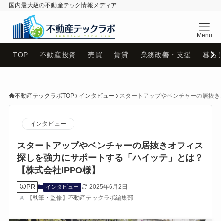
国内最大級の不動産テック情報メディア
不動産テックラボ
TOP
不動産投資
売買
賃貸
業務改善・支援
暮ら
不動産テックラボTOP
インタビュー
スタートアップやベンチャーの居抜き
インタビュー
スタートアップやベンチャーの居抜きオフィス
探しを強力にサポートする「ハイッテ」とは？
【株式会社IPPO様】
PR
2025年6月2日
インタビュー
【執筆・監修】不動産テックラボ編集部